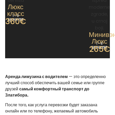
Люкс
класс
1 - 3
360€
пассажира
ЦЕНА ОТ
Минивэ
Люкс
1 - 6
265€
пассажира
ЦЕНА ОТ
Аренда лимузина с водителем
— это определенно
лучший способ обеспечить вашей семье или группе
друзей
самый комфортный транспорт до
Златибора.
После того, как услуга перевозки будет заказана
онлайн или по телефону, желаемый автомобиль