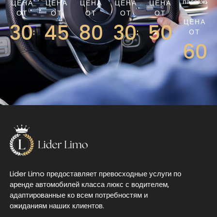
пассажиро
ЦЕНА
ЦЕНА
ЦЕНА
ЦЕНА
ЦЕНА
ОТ
ОТ
ОТ
ОТ
ОТ
ЦЕНА
30€
45€
80€
30€
50€
ОТ
60
Lider Limo предоставляет превосходные услуги по
аренде автомобилей класса люкс с водителем,
адаптированные ко всем потребностям и
ожиданиям наших клиентов.