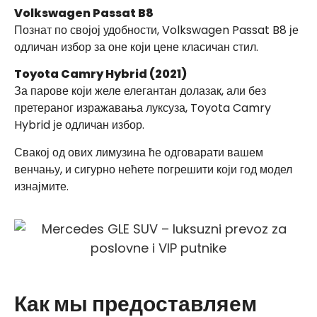
Volkswagen Passat B8
Познат по својој удобности, Volkswagen Passat B8 је
одличан избор за оне који цене класичан стил.
Toyota Camry Hybrid (2021)
За парове који желе елегантан долазак, али без
претераног изражавања луксуза, Toyota Camry
Hybrid је одличан избор.
Свакој од ових лимузина ће одговарати вашем
венчању, и сигурно нећете погрешити који год модел
изнајмите.
Как мы предоставляем