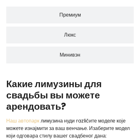
Премиум
Люкс
Минивэн
Какие лимузины для
свадьбы вы можете
арендовать?
Наш автопарк
лимузина нуди različите моделе које
можете изнајмити за ваш венчање. Изаберите модел
који одговара стилу вашег свадбеног дана: