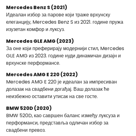
Mercedes Benz S (2021)
Идеалан избор за парове који траже врхунску
елеганцију, Mercedes Benz S из 2021. године пружа
изузетан комфор и луксуз.
Mercedes GLE AMG (2023)
За оне који преферирају модернији стил, Mercedes
GLE AMG из 2023. године нуди динамичан дизајн и
врхунске перформансе.
Mercedes AMG E 220 (2022)
Mercedes AMG E 220 је идеалан за импресиван
долазак на свадбени догађај. Ваш долазак ће
неизбежно оставити утисак на све госте.
BMW 520D (2020)
BMW 520D, као савршен баланс између луксуза и
перформанси, представља одличан избор за
свадбени превоз.