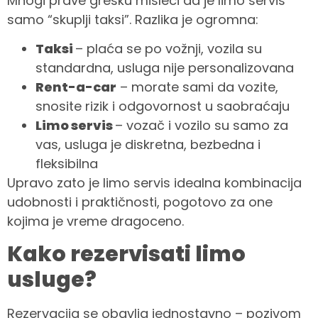
Mnogi prave grešku misleći da je limo servis
samo “skuplji taksi”. Razlika je ogromna:
Taksi
– plaća se po vožnji, vozila su
standardna, usluga nije personalizovana
Rent-a-car
– morate sami da vozite,
snosite rizik i odgovornost u saobraćaju
Limo servis
– vozač i vozilo su samo za
vas, usluga je diskretna, bezbedna i
fleksibilna
Upravo zato je limo servis idealna kombinacija
udobnosti i praktičnosti, pogotovo za one
kojima je vreme dragoceno.
Kako rezervisati limo
usluge?
Rezervacija se obavlja jednostavno – pozivom