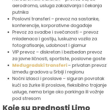
aerodroma, usluga zakazivanja i čekanja
putnika
Poslovni transferi – prevoz na sastanke,
konferencije, korporativne događaje
Prevoz za svadbe i svečanosti – prevoz
mladenaca i gostiju, luskuzna vozila za
fotografisanje, udobnost i glamur
VIP prevoz – diskretan i bezbedan prevoz
za javne ličnosti, sportiste, poslovne goste
Međugradski transferi
– privatan prevoz
između gradova u Srbiji i regionu
Noćni izlasci i proslave – siguran povratak
kući sa žurke ili proslave, fleksibilno trajanje
usluge, nema brige oko parkinga ili vožnje
pod stresom
Koje su prednosti Limo