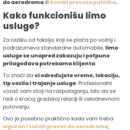
do aerodroma
ili
kombi prevoza putnika
.
Kako funkcionišu limo
usluge?
Za razliku od taksija, koji se plaća po vožnji i
podrazumeva standardne automobile,
limo
usluge se unapred zakazuju i potpuno
prilagođava potrebama klijenta
.
To znači da
vi određujete vreme, lokaciju,
tip vozila i trajanje usluge
. Profesionalni
vozač vam stoji na raspolaganju, bilo da se
radi o kraćoj gradskoj relaciji ili celodnevnom
putovanju.
Ovo je posebno praktično kada vam treba
siguran i tačan prevoz do aerodroma
,