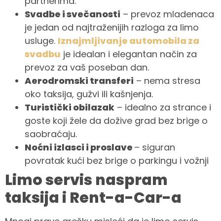
partnerima.
Svadbe i svečanosti
– prevoz mladenaca
je jedan od najtraženijih razloga za limo
usluge.
Iznajmljivanje automobila za
svadbu
je idealan i elegantan način za
prevoz za vaš poseban dan.
Aerodromski transferi
– nema stresa
oko taksija, gužvi ili kašnjenja.
Turistički obilazak
– idealno za strance i
goste koji žele da dožive grad bez brige o
saobraćaju.
Noćni izlasci i proslave
– siguran
povratak kući bez brige o parkingu i vožnji
Limo servis naspram
taksija i Rent-a-Car-a