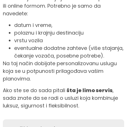
ili online formom. Potrebno je samo da
navedete:
datum i vreme,
polaznu i krajnju destinaciju
vrstu vozila
eventualne dodatne zahteve (više stajanja,
čekanje vozača, posebne potrebe).
Na taj način dobijate personalizovanu uslugu
koja se u potpunosti prilagođava vašim
planovima.
Ako ste se do sada pitali
šta je limo servis
,
sada znate da se radi o usluzi koja kombinuje
luksuz, sigurnost i fleksibilnost.