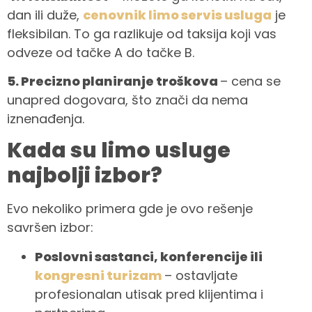
dan ili duže,
cenovnik limo servis usluga
je
fleksibilan. To ga razlikuje od taksija koji vas
odveze od tačke A do tačke B.
5. Precizno planiranje troškova
– cena se
unapred dogovara, što znači da nema
iznenađenja.
Kada su limo usluge
najbolji izbor?
Evo nekoliko primera gde je ovo rešenje
savršen izbor:
Poslovni sastanci, konferencije ili
kongresni turizam
– ostavljate
profesionalan utisak pred klijentima i