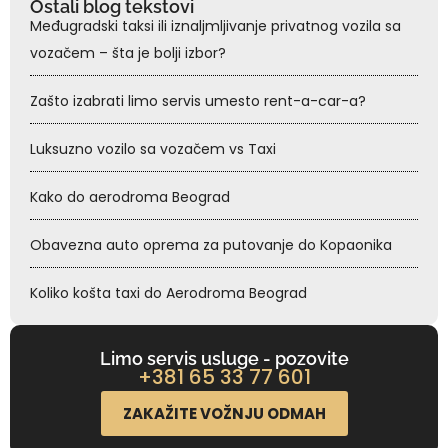
Ostali blog tekstovi
Međugradski taksi ili iznaljmljivanje privatnog vozila sa
vozačem – šta je bolji izbor?
Zašto izabrati limo servis umesto rent-a-car-a?
Luksuzno vozilo sa vozačem vs Taxi
Kako do aerodroma Beograd
Obavezna auto oprema za putovanje do Kopaonika
Koliko košta taxi do Aerodroma Beograd
Limo servis usluge - pozovite
+381 65 33 77 601
ZAKAŽITE VOŽNJU ODMAH