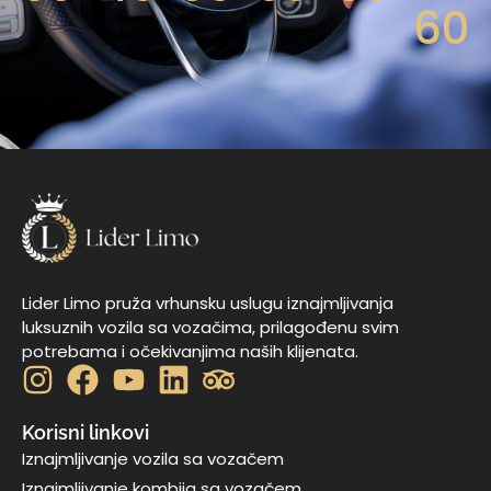
60
Lider Limo pruža vrhunsku uslugu iznajmljivanja
luksuznih vozila sa vozačima, prilagođenu svim
potrebama i očekivanjima naših klijenata.
List Item
Korisni linkovi
Iznajmljivanje vozila sa vozačem
Iznajmljivanje kombija sa vozačem