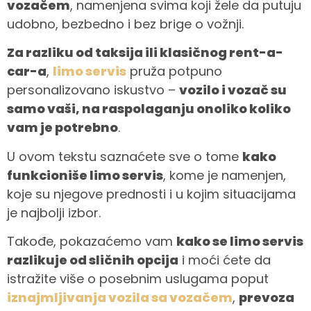
vozačem
, namenjena svima koji žele da putuju
udobno, bezbedno i bez brige o vožnji.
Za razliku od taksija ili klasičnog rent-a-
car-a
,
limo servis
pruža potpuno
personalizovano iskustvo –
vozilo i vozač su
samo vaši, na raspolaganju onoliko koliko
vam je potrebno
.
U ovom tekstu saznaćete sve o tome
kako
funkcioniše limo servis
, kome je namenjen,
koje su njegove prednosti i u kojim situacijama
je najbolji izbor.
Takođe, pokazaćemo vam
kako se limo servis
razlikuje od sličnih opcija
i moći ćete da
istražite više o posebnim uslugama poput
iznajmljivanja vozila sa vozačem
,
prevoza