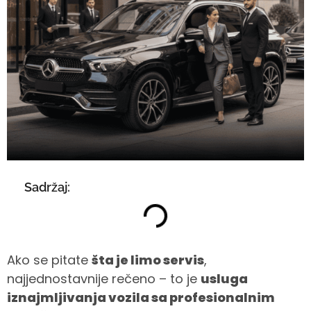
Sadržaj:
Ako se pitate
šta je limo servis
,
najjednostavnije rečeno – to je
usluga
iznajmljivanja vozila sa profesionalnim