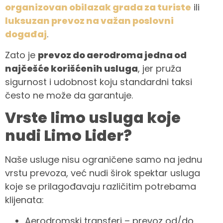
organizovan obilazak grada za turiste
ili
luksuzan prevoz na važan poslovni
događaj
.
Zato je
prevoz do aerodroma jedna od
najčešće korišćenih usluga
, jer pruža
sigurnost i udobnost koju standardni taksi
često ne može da garantuje.
Vrste limo usluga koje
nudi Limo Lider?
Naše usluge nisu ograničene samo na jednu
vrstu prevoza, već nudi širok spektar usluga
koje se prilagođavaju različitim potrebama
klijenata:
Aerodromski transferi – prevoz od/do