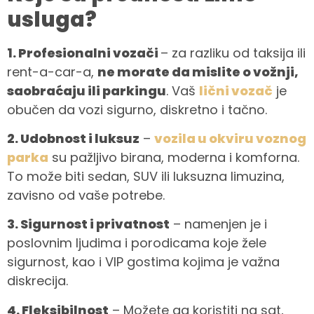
usluga?
1. Profesionalni vozači
– za razliku od taksija ili
rent-a-car-a,
ne morate da mislite o vožnji,
saobraćaju ili parkingu
. Vaš
lični vozač
je
obučen da vozi sigurno, diskretno i tačno.
2. Udobnost i luksuz
–
vozila u okviru voznog
parka
su pažljivo birana, moderna i komforna.
To može biti sedan, SUV ili luksuzna limuzina,
zavisno od vaše potrebe.
3. Sigurnost i privatnost
– namenjen je i
poslovnim ljudima i porodicama koje žele
sigurnost, kao i VIP gostima kojima je važna
diskrecija.
4. Fleksibilnost
– Možete ga koristiti na sat,