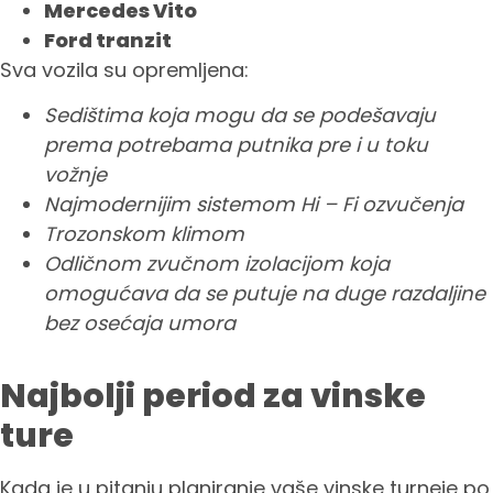
Mercedes Vito
Ford tranzit
Sva vozila su opremljena:
Sedištima koja mogu da se podešavaju
prema potrebama putnika pre i u toku
vožnje
Najmodernijim sistemom Hi – Fi ozvučenja
Trozonskom klimom
Odličnom zvučnom izolacijom koja
omogućava da se putuje na duge razdaljine
bez osećaja umora
Najbolji period za vinske
ture
Kada je u pitanju planiranje vaše vinske turneje po