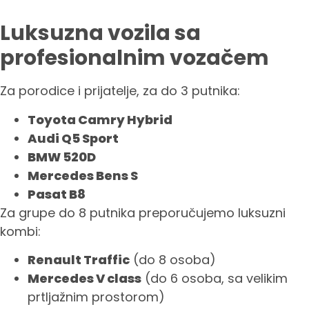
Luksuzna vozila sa
profesionalnim vozačem
Za porodice i prijatelje, za do 3 putnika:
Toyota Camry Hybrid
Audi Q5 Sport
BMW 520D
Mercedes Bens S
Pasat B8
Za grupe do 8 putnika preporučujemo luksuzni
kombi:
Renault Traffic
(do 8 osoba)
Mercedes V class
(do 6 osoba, sa velikim
prtljažnim prostorom)