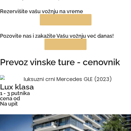
Rezervišite vašu vožnju na vreme
Rezervišite online
Pozovite nas i zakažite Vašu vožnju već danas!
Pozovite nas
Prevoz vinske ture - cenovnik
Lux klasa
1 - 3 putnika
cena od
Na upit