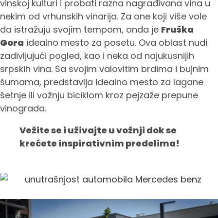
vinskoj kulturi i probati razna nagrađivana vina u
nekim od vrhunskih vinarija. Za one koji više vole
da istražuju svojim tempom, onda je
Fruška
Gora
idealno mesto za posetu. Ova oblast nudi
zadivljujući pogled, kao i neka od najukusnijih
srpskih vina. Sa svojim valovitim brdima i bujnim
šumama, predstavlja idealno mesto za lagane
šetnje ili vožnju biciklom kroz pejzaže prepune
vinograda.
Vežite se i uživajte u vožnji dok se
krećete inspirativnim predelima!