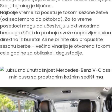
Srbiji, tajming je ključan.
Najbolje vreme za posetu je tokom sezone žetve
(od septembra do oktobra). Za to vreme
posetioci mogu da učestvuju u aktivnostima
berbe grožđa i da probaju sveže napravljena vina
direktno iz bureta! Ali ne brinite ako propustite
sezonu berbe – većina vinarija je otvorena tokom
cele godine za obilaske i degustacije.