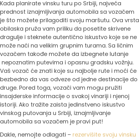
Kada planirate vinsku turu po Srbiji, najveća
prednost iznajmljivanja automobila sa vozačem
je što možete prilagoditi svoju maršutu. Ova vrsta
obilaska pruža vam priliku da posetite skrivene
dragulje i steknete autentično iskustvo koje se ne
može naći na velikim grupnim turama. Sa ličnim
vozačem takođe možete da izbegnete lutanje
nepoznatim putevima i opasnu gradsku vožnju.
Vaš vozač će znati koje su najbolje rute i moći će
bezbedno da vas odveze od jedne destinacije do
druge. Pored toga, vozači vam mogu pružiti
insajderske informacije o svakoj vinariji i njenoj
istoriji. Ako tražite zaista jedinstveno iskustvo
vinskog putovanja u Srbiji, iznajmljivanje
automobila sa vozačem je pravi put!
Dakle, nemojte odlagati –
rezervišite svoju vinsku