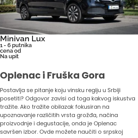
Minivan Lux
1 - 6 putnika
cena od
Na upit
Oplenac i Fruška Gora
Postavlja se pitanje koju vinsku regiju u Srbiji
posetiti? Odgovor zavisi od toga kakvog iskustva
tražite. Ako tražite obilazak fokusiran na
upoznavanje različitih vrsta grožđa, načina
proizvodnje i degustacije, onda je Oplenac
savršen izbor. Ovde možete naučiti o srpskoj