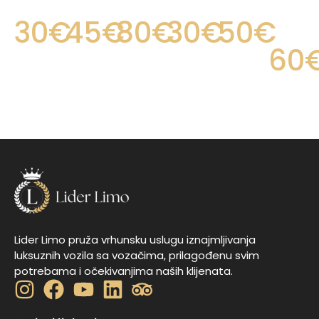
OD
OD
OD
OD
OD
CENA
30€
45€
80€
30€
50€
OD
60
Lider Limo pruža vrhunsku uslugu iznajmljivanja
luksuznih vozila sa vozačima, prilagođenu svim
potrebama i očekivanjima naših klijenata.
List Item