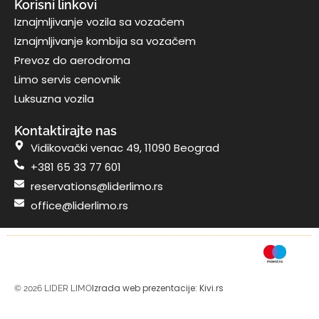
Korisni linkovi
Iznajmljivanje vozila sa vozačem
Iznajmljivanje kombija sa vozačem
Prevoz do aerodroma
Limo servis cenovnik
Luksuzna vozila
Kontaktirajte nas
Vidikovački venac 49, 11090 Beograd
+381 65 33 77 601
reservations@liderlimo.rs
office@liderlimo.rs
Izrada web prezentacije: Kivi.rs
© 2026 LIDER LIMO